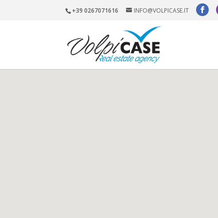
+39 0267071616
INFO@VOLPICASE.IT