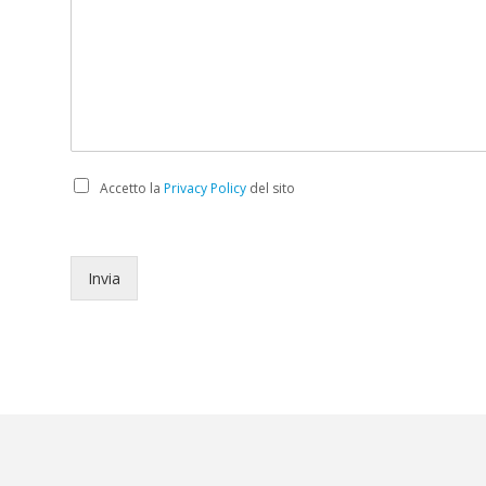
C
Accetto la
Privacy Policy
del sito
h
e
c
k
Invia
b
o
x
e
s
*