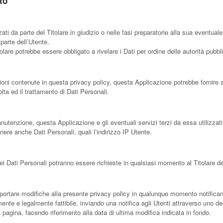
to
ati da parte del Titolare in giudizio o nelle fasi preparatorie alla sua eventuale
parte dell’Utente.
olare potrebbe essere obbligato a rivelare i Dati per ordine delle autorità pubbl
zioni contenute in questa privacy policy, questa Applicazione potrebbe fornire a
olta ed il trattamento di Dati Personali.
tenzione, questa Applicazione e gli eventuali servizi terzi da essa utilizzati 
ere anche Dati Personali, quali l’indirizzo IP Utente.
 dei Dati Personali potranno essere richieste in qualsiasi momento al Titolare de
di apportare modifiche alla presente privacy policy in qualunque momento notifica
te e legalmente fattibile, inviando una notifica agli Utenti attraverso uno deg
agina, facendo riferimento alla data di ultima modifica indicata in fondo.