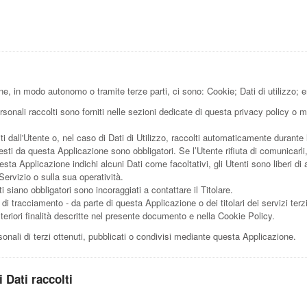
one, in modo autonomo o tramite terze parti, ci sono: Cookie; Dati di utilizzo
sonali raccolti sono forniti nelle sezioni dedicate di questa privacy policy o me
i dall'Utente o, nel caso di Dati di Utilizzo, raccolti automaticamente durante
iesti da questa Applicazione sono obbligatori. Se l’Utente rifiuta di comunicar
uesta Applicazione indichi alcuni Dati come facoltativi, gli Utenti sono liberi d
ervizio o sulla sua operatività.
 siano obbligatori sono incoraggiati a contattare il Titolare.
i di tracciamento - da parte di questa Applicazione o dei titolari dei servizi terz
e ulteriori finalità descritte nel presente documento e nella Cookie Policy.
onali di terzi ottenuti, pubblicati o condivisi mediante questa Applicazione.
 Dati raccolti