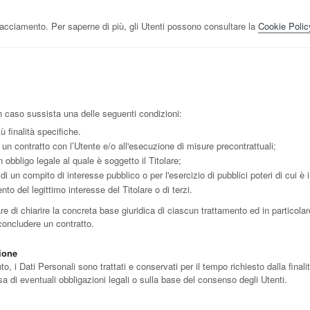
racciamento. Per saperne di più, gli Utenti possono consultare la
Cookie Polic
e in caso sussista una delle seguenti condizioni:
ù finalità specifiche.
 un contratto con l’Utente e/o all'esecuzione di misure precontrattuali;
obbligo legale al quale è soggetto il Titolare;
i un compito di interesse pubblico o per l'esercizio di pubblici poteri di cui è in
to del legittimo interesse del Titolare o di terzi.
 di chiarire la concreta base giuridica di ciascun trattamento ed in particolare
concludere un contratto.
zione
i Dati Personali sono trattati e conservati per il tempo richiesto dalla finalit
a di eventuali obbligazioni legali o sulla base del consenso degli Utenti.