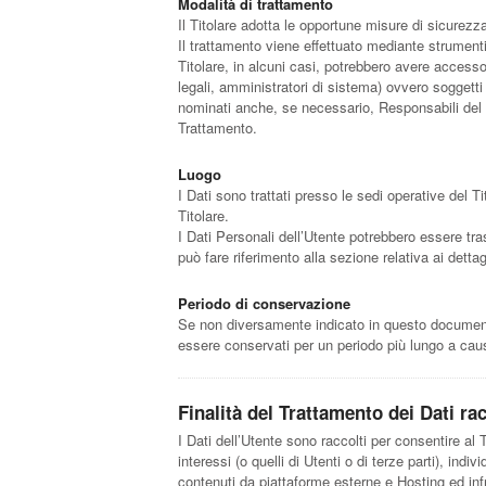
Modalità di trattamento
Il Titolare adotta le opportune misure di sicurezz
Il trattamento viene effettuato mediante strumenti 
Titolare, in alcuni casi, potrebbero avere access
legali, amministratori di sistema) ovvero soggetti 
nominati anche, se necessario, Responsabili del T
Trattamento.
Luogo
I Dati sono trattati presso le sedi operative del Ti
Titolare.
I Dati Personali dell’Utente potrebbero essere tras
può fare riferimento alla sezione relativa ai detta
Periodo di conservazione
Se non diversamente indicato in questo documento, 
essere conservati per un periodo più lungo a caus
Finalità del Trattamento dei Dati rac
I Dati dell’Utente sono raccolti per consentire al Ti
interessi (o quelli di Utenti o di terze parti), ind
contenuti da piattaforme esterne e Hosting ed inf