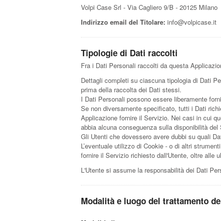
Volpi Case Srl - Via Cagliero 9/B - 20125 Milano
Indirizzo email del Titolare:
info@volpicase.it
Tipologie di Dati raccolti
Fra i Dati Personali raccolti da questa Applicazi
Dettagli completi su ciascuna tipologia di Dati Per
prima della raccolta dei Dati stessi.
I Dati Personali possono essere liberamente fornit
Se non diversamente specificato, tutti i Dati rich
Applicazione fornire il Servizio. Nei casi in cui q
abbia alcuna conseguenza sulla disponibilità del S
Gli Utenti che dovessero avere dubbi su quali Dati
L’eventuale utilizzo di Cookie - o di altri strument
fornire il Servizio richiesto dall'Utente, oltre all
L'Utente si assume la responsabilità dei Dati Pers
Modalità e luogo del trattamento dei