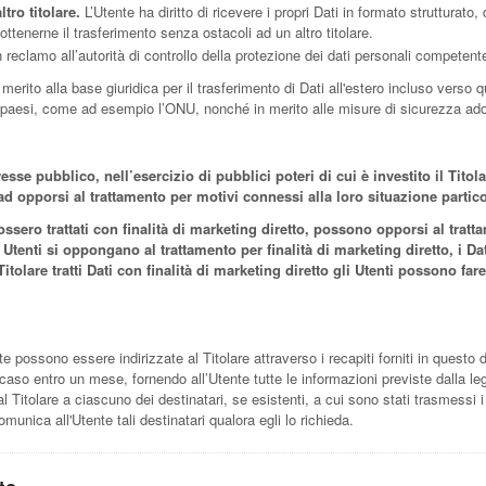
ltro titolare.
L’Utente ha diritto di ricevere i propri Dati in formato strutturato
ottenerne il trasferimento senza ostacoli ad un altro titolare.
reclamo all’autorità di controllo della protezione dei dati personali competente
n merito alla base giuridica per il trasferimento di Dati all'estero incluso verso
iù paesi, come ad esempio l’ONU, nonché in merito alle misure di sicurezza adott
resse pubblico, nell’esercizio di pubblici poteri di cui è investito il Tit
o ad opporsi al trattamento per motivi connessi alla loro situazione partico
 fossero trattati con finalità di marketing diretto, possono opporsi al tr
Utenti si oppongano al trattamento per finalità di marketing diretto, i D
 Titolare tratti Dati con finalità di marketing diretto gli Utenti possono far
ente possono essere indirizzate al Titolare attraverso i recapiti forniti in questo
caso entro un mese, fornendo all’Utente tutte le informazioni previste dalla leg
 Titolare a ciascuno dei destinatari, se esistenti, a cui sono stati trasmessi i 
munica all'Utente tali destinatari qualora egli lo richieda.