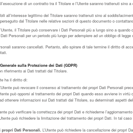
all’esecuzione di un contratto tra il Titolare e l’Utente saranno trattenuti sino
ibili all’interesse legittimo del Titolare saranno trattenuti sino al soddisfacimen
o perseguito dal Titolare nelle relative sezioni di questo documento o contattando
Utente, il Titolare può conservare i Dati Personali più a lungo sino a quando 
Dati Personali per un periodo più lungo per adempiere ad un obbligo di legge o 
nali saranno cancellati. Pertanto, allo spirare di tale termine il diritto di acces
tati.
o Generale sulla Protezione dei Dati (GDPR)
 riferimento ai Dati trattati dal Titolare.
e ha il diritto di:
’Utente può revocare il consenso al trattamento dei propri Dati Personali pr
tente può opporsi al trattamento dei propri Dati quando esso avviene in virtù 
 ad ottenere informazioni sui Dati trattati dal Titolare, su determinati aspetti d
ente può verificare la correttezza dei propri Dati e richiederne l’aggiornamento
Utente può richiedere la limitazione del trattamento dei propri Dati. In tal caso i
 propri Dati Personali.
L’Utente può richiedere la cancellazione dei propri Dat