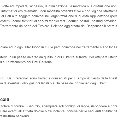
a volte ad impedire l’accesso, la divulgazione, la modifica o la distruzione non
informatici e/o telematici, con modalità organizzative e con logiche strettament
o ai Dati altri soggetti coinvolti nell’organizzazione di questa Applicazione (
esterni (come fornitori di servizi tecnici terzi, corrieri postali, hosting provi
rattamento da parte del Titolare. L’elenco aggiornato dei Responsabili potrà s
tolare ed in ogni altro luogo in cui le parti coinvolte nel trattamento siano locali
feriti in un paese diverso da quello in cui l’Utente si trova. Per ottenere ulteri
gli sul trattamento dei Dati Personali.
i Dati Personali sono trattati e conservati per il tempo richiesto dalla finalit
a di eventuali obbligazioni legali o sulla base del consenso degli Utenti.
colti
tolare di fornire il Servizio, adempiere agli obblighi di legge, rispondere a richi
ividuare eventuali attività dolose o fraudolente, nonché per le seguenti finalità: 
rastruttura backend.