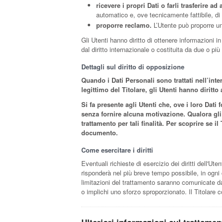
ricevere i propri Dati o farli trasferire ad a
automatico e, ove tecnicamente fattibile, di 
proporre reclamo.
L’Utente può proporre un 
Gli Utenti hanno diritto di ottenere informazioni i
dal diritto internazionale o costituita da due o p
Dettagli sul diritto di opposizione
Quando i Dati Personali sono trattati nell’inte
legittimo del Titolare, gli Utenti hanno diritt
Si fa presente agli Utenti che, ove i loro Dati
senza fornire alcuna motivazione. Qualora gli 
trattamento per tali finalità. Per scoprire se il
documento.
Come esercitare i diritti
Eventuali richieste di esercizio dei diritti dell'Ut
risponderà nel più breve tempo possibile, in ogni 
limitazioni del trattamento saranno comunicate dal
o implichi uno sforzo sproporzionato. Il Titolare co