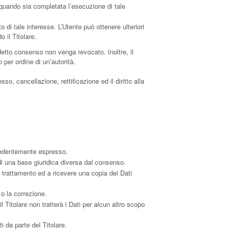
 a quando sia completata l’esecuzione di tale
to di tale interesse. L’Utente può ottenere ulteriori
 il Titolare.
detto consenso non venga revocato. Inoltre, il
per ordine di un’autorità.
so, cancellazione, rettificazione ed il diritto alla
ecedentemente espresso.
di una base giuridica diversa dal consenso.
el trattamento ed a ricevere una copia dei Dati
 o la correzione.
l Titolare non tratterà i Dati per alcun altro scopo
i da parte del Titolare.