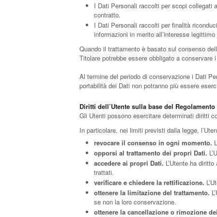
I Dati Personali raccolti per scopi collegati 
contratto.
I Dati Personali raccolti per finalità riconduc
informazioni in merito all’interesse legittim
Quando il trattamento è basato sul consenso dell’
Titolare potrebbe essere obbligato a conservare i 
Al termine del periodo di conservazione i Dati Perso
portabilità dei Dati non potranno più essere eserci
Diritti dell’Utente sulla base del Regolament
Gli Utenti possono esercitare determinati diritti con
In particolare, nei limiti previsti dalla legge, l’Utent
revocare il consenso in ogni momento.
L
opporsi al trattamento dei propri Dati.
L’U
accedere ai propri Dati.
L’Utente ha diritto
trattati.
verificare e chiedere la rettificazione.
L’Ut
ottenere la limitazione del trattamento.
L’
se non la loro conservazione.
ottenere la cancellazione o rimozione dei