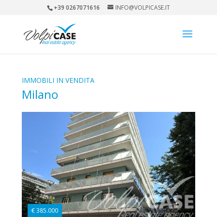
+39 0267071616
INFO@VOLPICASE.IT
IMMOBILI IN VENDITA
Milano
€ 385.000