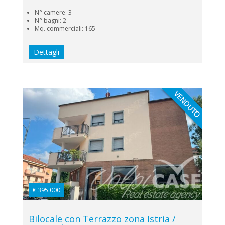
N° camere: 3
N° bagni: 2
Mq. commerciali: 165
Dettagli
€ 395.000
Bilocale con Terrazzo zona Istria /