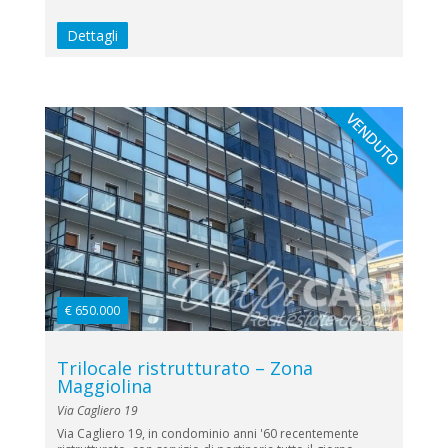
Dettagli
€ 650.000
Trilocale ristrutturato – Zona
Maggiolina
Via Cagliero 19
Via Cagliero 19, in condominio anni '60 recentemente