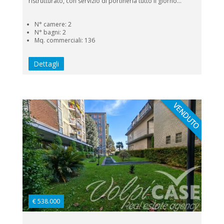
ristrutturato, con servizio di portineria tutto il giorno...
N° camere: 2
N° bagni: 2
Mq. commerciali: 136
Dettagli
€ 538.000