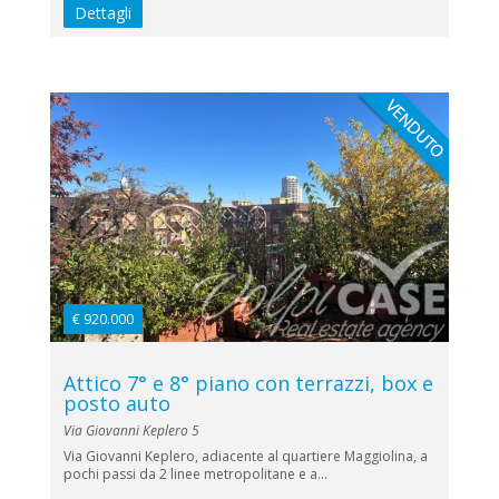
Dettagli
€ 920.000
Attico 7° e 8° piano con terrazzi, box e
posto auto
Via Giovanni Keplero 5
Via Giovanni Keplero, adiacente al quartiere Maggiolina, a
pochi passi da 2 linee metropolitane e a...