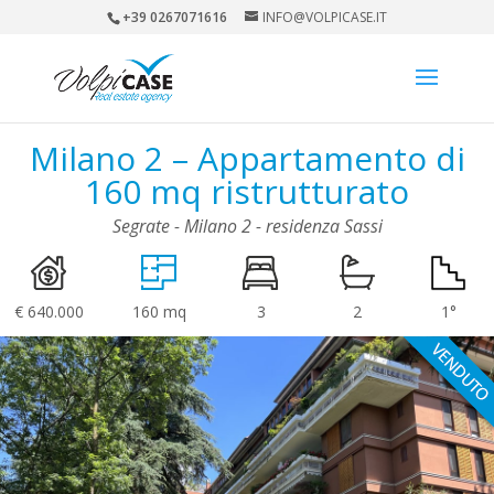
+39 0267071616
INFO@VOLPICASE.IT
Milano 2 – Appartamento di
160 mq ristrutturato
Segrate - Milano 2 - residenza Sassi
€ 640.000
160 mq
3
2
1°