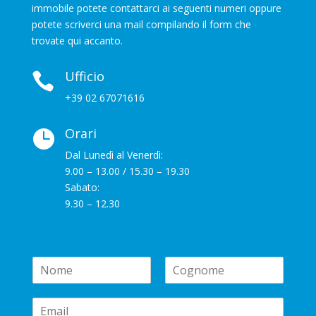
immobile potete contattarci ai seguenti numeri oppure
potete scriverci una mail compilando il form che
trovate qui accanto.
Ufficio

+39 02 67071616
Orari

Dal Lunedì al Venerdì:
9.00 – 13.00 / 15.30 – 19.30
Sabato:
9.30 – 12.30
N
a
N
C
m
o
o
E
e
m
g