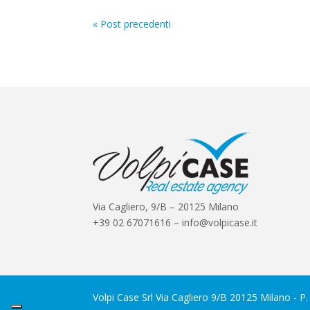
« Post precedenti
Via Cagliero, 9/B – 20125 Milano
+39 02 67071616 – info@volpicase.it
Volpi Case Srl Via Cagliero 9/B 20125 Milano - 