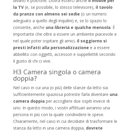
divano e poltrone. Dovrà esserci anche
il mobile per
la TV
(e, se possibile, lo stesso televisore),
il tavolo
da pranzo con almeno sei sedie
(o un numero
adeguato a quello degli inquilini) e, se lo spazio lo
consente, anche
una libreria e qualche mensola
. È
importante che oltre a essere un ambiente piacevole e
nel quale poter ospitare gli amici,
il soggiorno si
presti infatti alla personalizzazione
e a essere
abbellito con oggetti, accessori e suppellettili secondo
il gusto di chi ci vive.
H3 Camera singola o camera
doppia?
Nel caso in cui una (o più) delle stanze da letto sia
sufficientemente spaziosa potreste farla diventare
una
camera doppia
per accogliere due ospiti invece di
uno. In questo modo, i vostri affittuari avranno una
persona in più con la quale condividere le spese.
Chiaramente, nel caso in cui decidiate di trasformare le
stanza da letto in una camera doppia,
dovrete