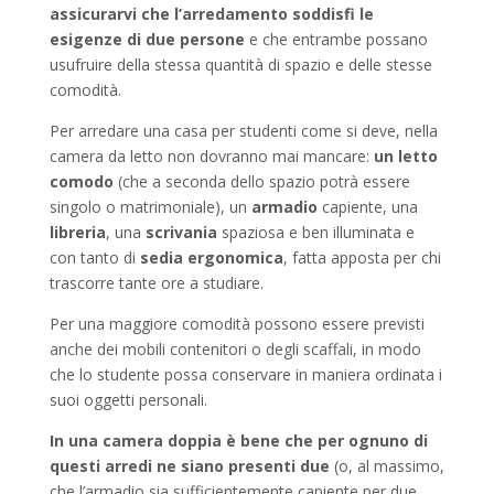
assicurarvi che l’arredamento soddisfi le
esigenze di due persone
e che entrambe possano
usufruire della stessa quantità di spazio e delle stesse
comodità.
Per arredare una casa per studenti come si deve, nella
camera da letto non dovranno mai mancare:
un letto
comodo
(che a seconda dello spazio potrà essere
singolo o matrimoniale), un
armadio
capiente, una
libreria
, una
scrivania
spaziosa e ben illuminata e
con tanto di
sedia ergonomica
, fatta apposta per chi
trascorre tante ore a studiare.
Per una maggiore comodità possono essere previsti
anche dei mobili contenitori o degli scaffali, in modo
che lo studente possa conservare in maniera ordinata i
suoi oggetti personali.
In una camera doppia è bene che per ognuno di
questi arredi ne siano presenti due
(o, al massimo,
che l’armadio sia sufficientemente capiente per due