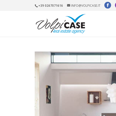
+39 0267071616
INFO@VOLPICASE.IT