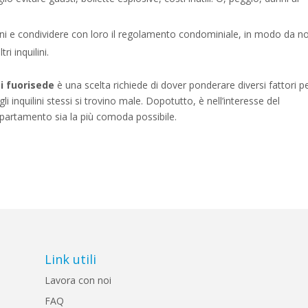
lini e condividere con loro il regolamento condominiale, in modo da n
ri inquilini.
i fuorisede
è una scelta richiede di dover ponderare diversi fattori p
li inquilini stessi si trovino male. Dopotutto, è nell’interesse del
appartamento sia la più comoda possibile.
Link utili
Lavora con noi
FAQ