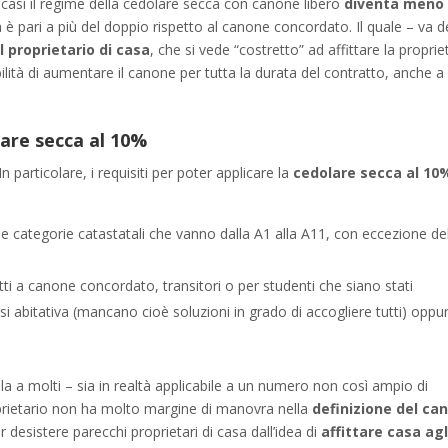
i casi il regime della cedolare secca con canone libero
diventa meno
ta è pari a più del doppio rispetto al canone concordato. Il quale – va d
l proprietario di casa
, che si vede “costretto” ad affittare la proprie
ità di aumentare il canone per tutta la durata del contratto, anche a 
are secca al 10%
 particolare, i requisiti per poter applicare la
cedolare secca al 10
le categorie catastatali che vanno dalla A1 alla A11, con eccezione de
atti a canone concordato, transitori o per studenti che siano stati
isi abitativa (mancano cioè soluzioni in grado di accogliere tutti) oppu
 a molti – sia in realtà applicabile a un numero non così ampio di
 proprietario non ha molto margine di manovra nella
definizione del ca
 desistere parecchi proprietari di casa dall’idea di
affittare casa agl