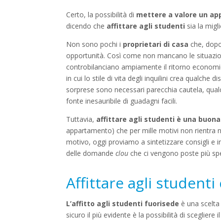
Certo, la possibilità di
mettere a valore un a
dicendo che
affittare agli studenti
sia la migli
Non sono pochi i
proprietari di casa
che, dopo
opportunità. Così come non mancano le situazioni 
controbilanciano ampiamente il ritorno economico.
in cui lo stile di vita degli inquilini crea qualch
sorprese sono necessari parecchia cautela, qual
fonte inesauribile di guadagni facili.
Tuttavia,
affittare agli studenti è una buon
appartamento) che per mille motivi non rientra nei 
motivo, oggi proviamo a sintetizzare consigli e 
delle domande
clou
che ci vengono poste più sp
Affittare agli student
L’affitto agli studenti fuorisede
è una scelt
sicuro il più evidente è la possibilità di scegliere i