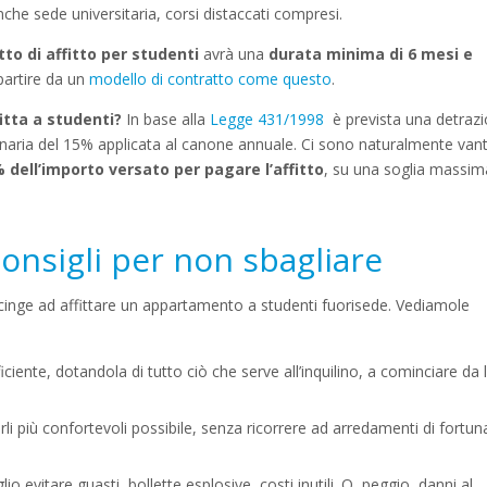
che sede universitaria, corsi distaccati compresi.
tto di affitto per studenti
avrà una
durata minima di 6 mesi e
partire da un
modello di contratto come questo
.
fitta a studenti?
In base alla
Legge 431/1998
è prevista una detraz
dinaria del 15% applicata al canone annuale. Ci sono naturalmente van
 dell’importo versato per pagare l’affitto
, su una soglia massim
 consigli per non sbagliare
ccinge ad affittare un appartamento a studenti fuorisede. Vediamole
ente, dotandola di tutto ciò che serve all’inquilino, a cominciare da l
li più confortevoli possibile, senza ricorrere ad arredamenti di fortun
 evitare guasti, bollette esplosive, costi inutili. O, peggio, danni al