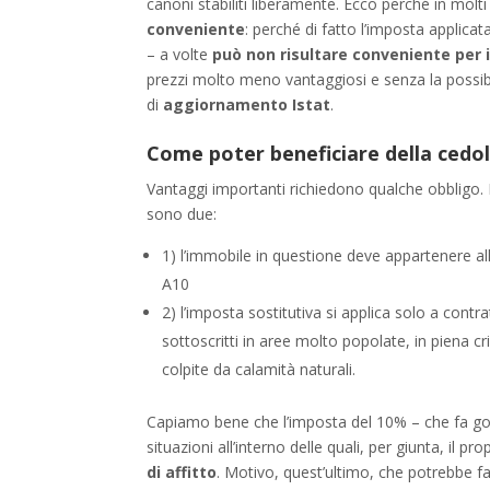
canoni stabiliti liberamente. Ecco perché in molt
conveniente
: perché di fatto l’imposta applica
– a volte
può non risultare conveniente per i
prezzi molto meno vantaggiosi e senza la possibil
di
aggiornamento Istat
.
Come poter beneficiare della cedol
Vantaggi importanti richiedono qualche obbligo. In
sono due:
1) l’immobile in questione deve appartenere al
A10
2) l’imposta sostitutiva si applica solo a contr
sottoscritti in aree molto popolate, in piena cr
colpite da calamità naturali.
Capiamo bene che l’imposta del 10% – che fa gola
situazioni all’interno delle quali, per giunta, il
di affitto
. Motivo, quest’ultimo, che potrebbe far