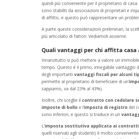
quindi più conveniente per il proprietario di casa
sono stabiliti da associazioni di proprietari e in
di affitto, e questo può rappresentare un problem
A parte queste considerazioni preliminari, la scel
più articolato di fattori. Vediamoli assieme.
Quali vantaggi per chi affitta casa
Innanzitutto si può mettere a valore un immobil
tempo. Questo è il primo, innegabile vantaggio de
degli importanti
vantaggi fiscali per alcuni ti
permette al proprietario di beneficiare di un’
impo
sappiamo, va dal 23% al 43%).
Inoltre, chi sceglie il
contratto con cedolare s
imposte di bollo
e l’
imposta di registro
del c
sono inferiori, e questo si traduce in un
vantag
L’
imposta sostitutiva applicata ai contrat
quelli riservati agli studenti) è molto convenient