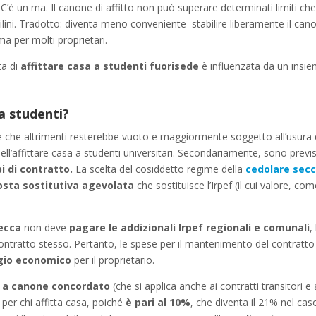
. C’è un ma. Il canone di affitto non può superare determinati limiti ch
quilini. Tradotto: diventa meno conveniente stabilire liberamente il can
a per molti proprietari.
ta di
affittare casa a studenti fuorisede
è influenzata da un insi
 a studenti?
e che altrimenti resterebbe vuoto e maggiormente soggetto all’usura 
ll’affittare casa a studenti universitari. Secondariamente, sono previs
pi di contratto.
La scelta del cosiddetto regime della
cedolare sec
sta sostitutiva agevolata
che sostituisce l’Irpef (il cui valore, co
ecca
non deve
pagare le addizionali Irpef regionali e comunali
,
ontratto stesso. Pertanto, le spese per il mantenimento del contratto
gio economico
per il proprietario.
ti a canone concordato
(che si applica anche ai contratti transitori e 
e per chi affitta casa, poiché
è pari al 10%
, che diventa il 21% nel cas