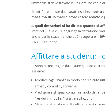
l’immobile si deve trovare in un Comune che è an
Soddisfatte queste due caratteristiche, il
contra
massima di 36 mesi
e dovrà essere redatto a 
A quali detrazioni si ha diritto quando si af
Irpef del 50% a cui si aggiunge la detrazione or
anche per lo studente, che può recuperare il
19%
2.633 Euro l’anno.
Affittare a studenti: i
Ci sono alcune regole da seguire quando ci si a
assieme:
Arredare ogni stanza in modo che sia autosuffici
armadi, comodini, scrivanie.
Predisporre gli spazi comuni in modo da render
“residui immobiliari” di altre abitazioni.
Massima attenzione agli elettrodomestici: meglio