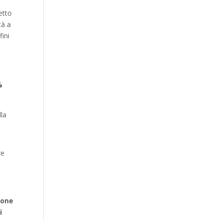
etto
tà a
fini
%
lla
re
none
i