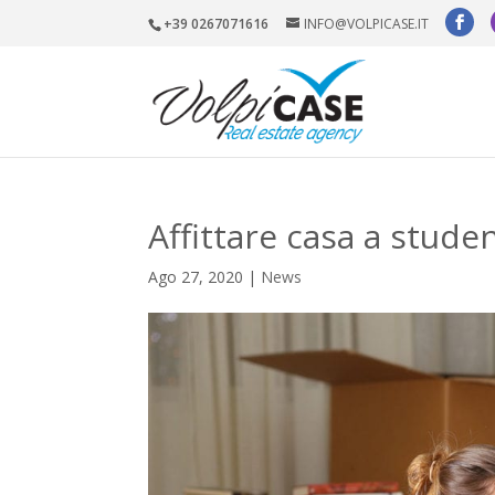
+39 0267071616
INFO@VOLPICASE.IT
Affittare casa a studen
Ago 27, 2020
|
News