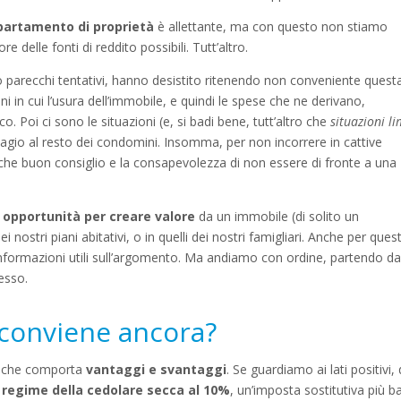
ppartamento
di proprietà
è allettante, ma con questo non stiamo
ore delle fonti di reddito possibili. Tutt’altro.
 parecchi tentativi, hanno desistito ritenendo non conveniente quest
in cui l’usura dell’immobile, e quindi le spese che ne derivano,
 Poi ci sono le situazioni (e, si badi bene, tutt’altro che
situazioni li
e disagio al resto dei condomini. Insomma, per non incorrere in cattive
che buon consiglio e la consapevolezza di non essere di fronte a una
a opportunità
per creare valore
da un immobile (di solito un
nostri piani abitativi, o in quelli dei nostri famigliari. Anche per ques
informazioni utili sull’argomento. Ma andiamo con ordine, partendo d
esso.
i conviene ancora?
a che comporta
vantaggi e svantaggi
. Se guardiamo ai lati positivi, 
l
regime della cedolare secca al 10%
, un’imposta sostitutiva più b