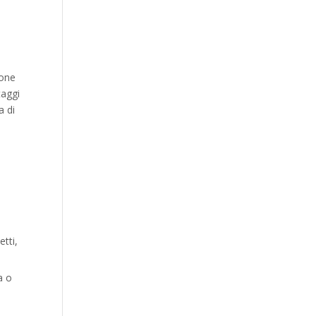
ione
taggi
a di
etti,
a o