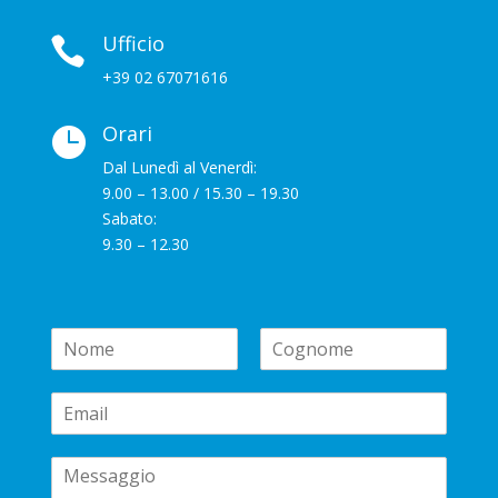
Ufficio

+39 02 67071616
Orari

Dal Lunedì al Venerdì:
9.00 – 13.00 / 15.30 – 19.30
Sabato:
9.30 – 12.30
N
a
N
C
m
o
o
E
e
m
g
m
*
e
n
a
o
C
i
m
e
o
l