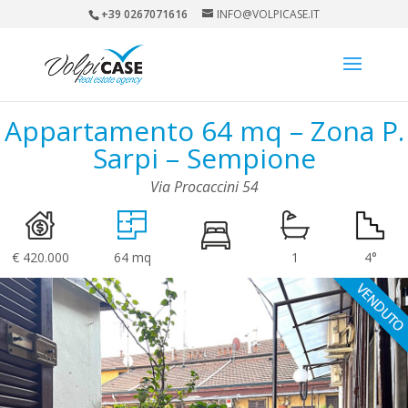
+39 0267071616
INFO@VOLPICASE.IT
Appartamento 64 mq – Zona P.
Sarpi – Sempione
Via Procaccini 54
€ 420.000
64 mq
1
4°