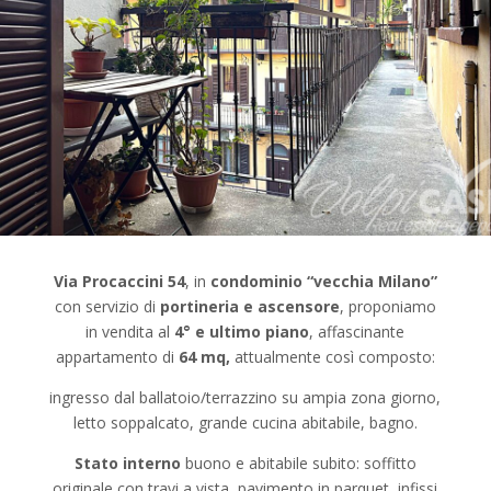
Via Procaccini 54
, in
condominio “vecchia Milano”
con servizio di
portineria e
ascensore
, proponiamo
in vendita al
4° e ultimo piano
, affascinante
appartamento di
64 mq,
attualmente così composto:
ingresso dal ballatoio/terrazzino su ampia zona giorno,
letto soppalcato, grande cucina abitabile, bagno.
Stato interno
buono e abitabile subito: soffitto
originale con travi a vista, pavimento in parquet, infissi