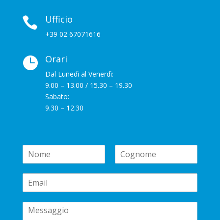
Ufficio

+39 02 67071616
Orari

Dal Lunedì al Venerdì:
9.00 – 13.00 / 15.30 – 19.30
Sabato:
9.30 – 12.30
N
a
N
C
m
o
o
E
e
m
g
m
*
e
n
a
o
C
i
m
e
o
l