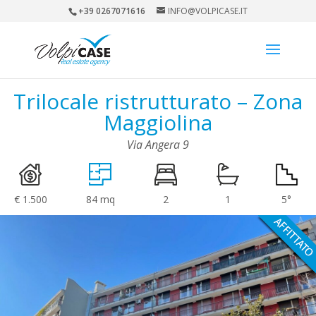
+39 0267071616
INFO@VOLPICASE.IT
Trilocale ristrutturato – Zona
Maggiolina
Via Angera 9
€ 1.500
84 mq
2
1
5°