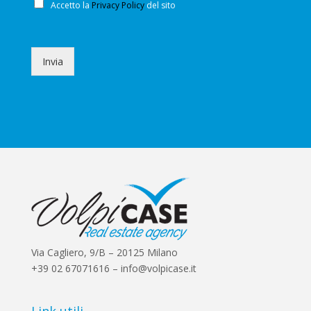
s
C
Accetto la
Privacy Policy
del sito
a
h
g
e
e
c
*
k
Invia
b
o
x
e
s
*
Via Cagliero, 9/B – 20125 Milano
+39 02 67071616 – info@volpicase.it