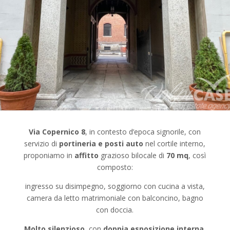
Via Copernico 8
, in contesto d’epoca signorile, con
servizio di
portineria e posti auto
nel cortile interno,
proponiamo in
affitto
grazioso bilocale di
70 mq
, così
composto:
ingresso su disimpegno, soggiorno con cucina a vista,
camera da letto matrimoniale con balconcino, bagno
con doccia.
Molto silenzioso
, con
doppia
esposizione interna,