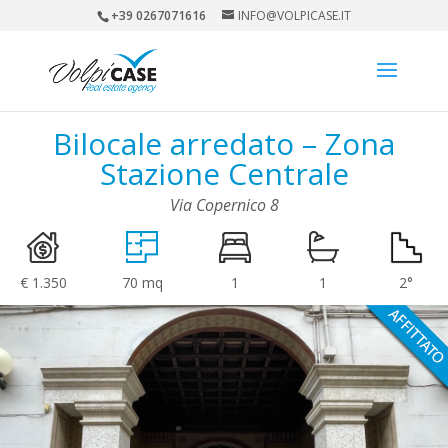
+39 0267071616
INFO@VOLPICASE.IT
Bilocale arredato – Zona
Stazione Centrale
Via Copernico 8
€ 1.350
70 mq
1
1
2°