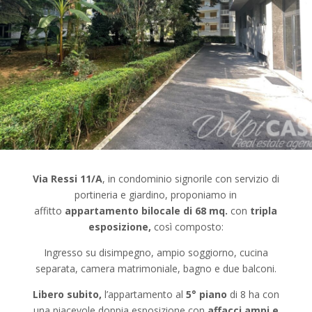
Via Ressi 11/A
, in condominio signorile con servizio di
portineria e giardino, proponiamo in
affitto
appartamento bilocale di 68 mq.
con
tripla
esposizione,
così composto:
Ingresso su disimpegno, ampio soggiorno, cucina
separata, camera matrimoniale, bagno e due balconi.
Libero subito,
l’appartamento al
5° piano
di 8 ha con
una piacevole doppia esposizione con
affacci ampi e