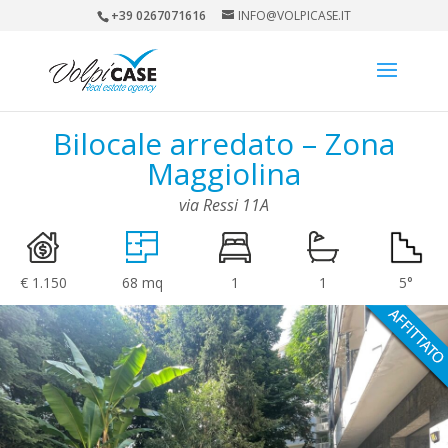
+39 0267071616
INFO@VOLPICASE.IT
Bilocale arredato – Zona
Maggiolina
via Ressi 11A
€ 1.150
68 mq
1
1
5°