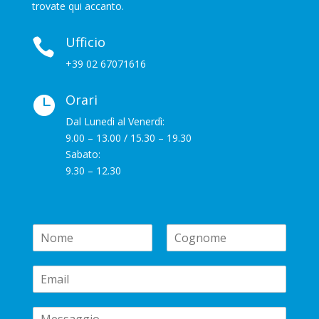
trovate qui accanto.
Ufficio

+39 02 67071616
Orari

Dal Lunedì al Venerdì:
9.00 – 13.00 / 15.30 – 19.30
Sabato:
9.30 – 12.30
N
a
N
C
m
o
o
E
e
m
g
m
*
e
n
a
o
C
i
m