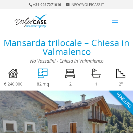
+39 0267071616
INFO@VOLPICASE.IT
Mansarda trilocale – Chiesa in
Valmalenco
Via Vassalini - Chiesa in Valmalenco
€ 240.000
82 mq
2
1
2°