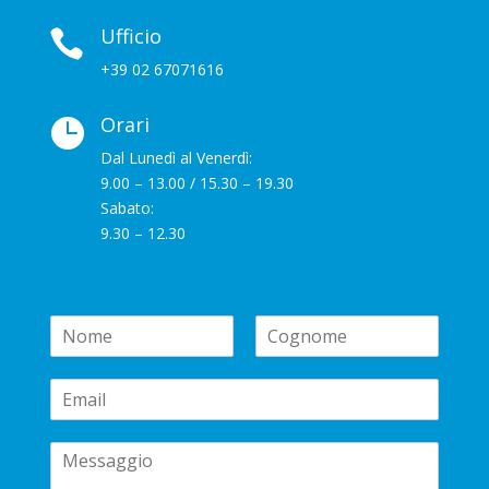
Ufficio

+39 02 67071616
Orari

Dal Lunedì al Venerdì:
9.00 – 13.00 / 15.30 – 19.30
Sabato:
9.30 – 12.30
N
a
N
C
m
o
o
E
e
m
g
m
*
e
n
a
o
C
i
m
e
o
l