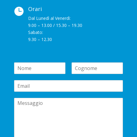
Orari

Dal Lunedì al Venerdì:
9.00 – 13.00 / 15.30 – 19.30
Sabato:
9.30 – 12.30
N
a
N
C
m
o
o
E
e
m
g
m
*
e
n
a
o
C
i
m
e
o
l
m
*
m
e
n