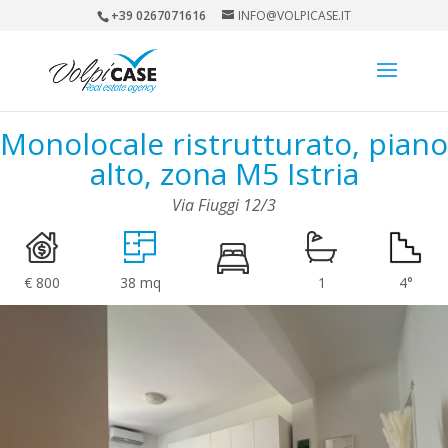
+39 0267071616
INFO@VOLPICASE.IT
Monolocale ristrutturato, piano
alto, zona M5 Istria
Via Fiuggi 12/3
€ 800
38 mq
1
4°