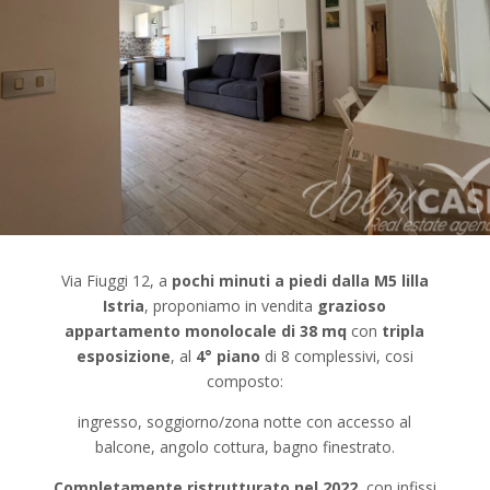
Via Fiuggi 12, a
pochi minuti a piedi dalla M5 lilla
Istria
, proponiamo in vendita
grazioso
appartamento monolocale
di 38 mq
con
tripla
esposizione
, al
4° piano
di 8 complessivi, cosi
composto:
ingresso, soggiorno/zona notte con accesso al
balcone, angolo cottura, bagno finestrato.
Completamente ristrutturato nel 2022
, con infissi