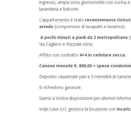
ingresso, ampia zona giorno/notte con cucina a 
lavanderia e balcone.
L’appartamento è stato
recentemente ristrut
arredo
(comprensivo di lavapiatti e lavatrice).
A pochi minuti a piedi da 2 metropolitane
(
Via Cagliero e Piazzale Istria.
Affitto con contratto
4+4 in cedolare secca.
Canone mensile €. 890,00 + s
pese condomini
Deposito cauzionale pari a 3 mensilità di canone
Si richiedono garanzie.
Siamo a Vostra disposizione per ulteriori informa
Volpi Case s.r.l. gestisce la locazione con
incaric