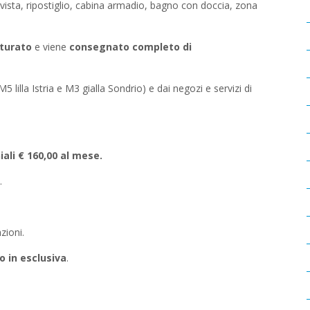
vista, ripostiglio, cabina armadio, bagno con doccia, zona
turato
e viene
consegnato completo di
M5 lilla Istria e M3 gialla Sondrio) e dai negozi e servizi di
ali € 160,00 al mese.
.
zioni.
o in esclusiva
.