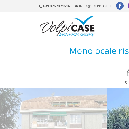
+39 0267071616
INFO@VOLPICASE.IT
Monolocale rist
€ 