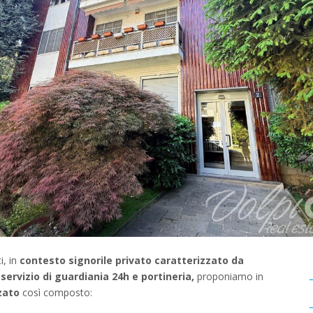
ti, in
contesto signorile privato caratterizzato da
servizio di guardiania 24h e portineria,
proponiamo in
zato
così composto: