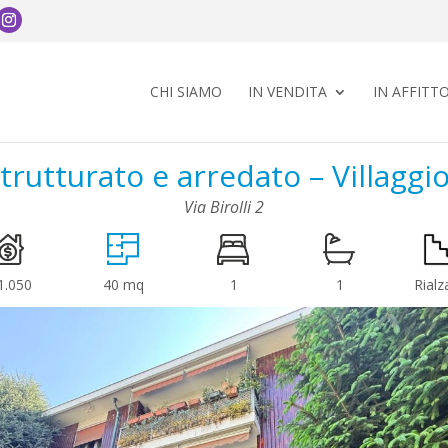
CHI SIAMO
IN VENDITA
IN AFFITT
rutturato e arredato – Villaggio
Via Birolli 2
1.050
40 mq
1
1
Rialz