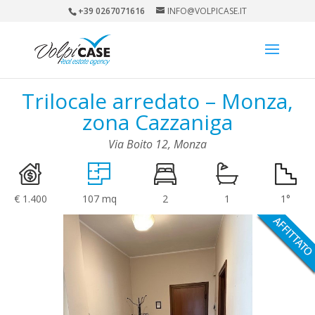
+39 0267071616
INFO@VOLPICASE.IT
Trilocale arredato – Monza,
zona Cazzaniga
Via Boito 12, Monza
€ 1.400
107 mq
2
1
1°