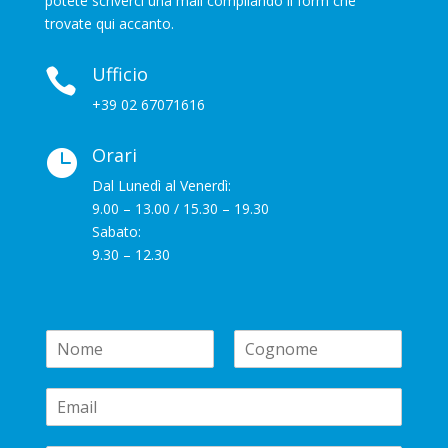
potete scriverci una mail compilando il form che
trovate qui accanto.
Ufficio

+39 02 67071616
Orari

Dal Lunedì al Venerdì:
9.00 – 13.00 / 15.30 – 19.30
Sabato:
9.30 – 12.30
N
a
N
C
m
o
o
E
e
m
g
m
*
e
n
a
o