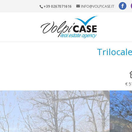
+39 0267071616
INFO@VOLPICASE.IT
Trilocal
€ 5