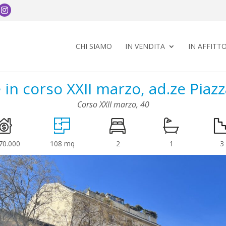
CHI SIAMO
IN VENDITA
IN AFFITT
e in corso XXII marzo, ad.ze Piaz
Corso XXII marzo, 40
70.000
108 mq
2
1
3