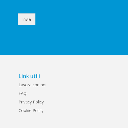
a
h
g
e
e
c
*
k
Invia
b
o
x
e
s
*
Link utili
Lavora con noi
FAQ
Privacy Policy
Cookie Policy