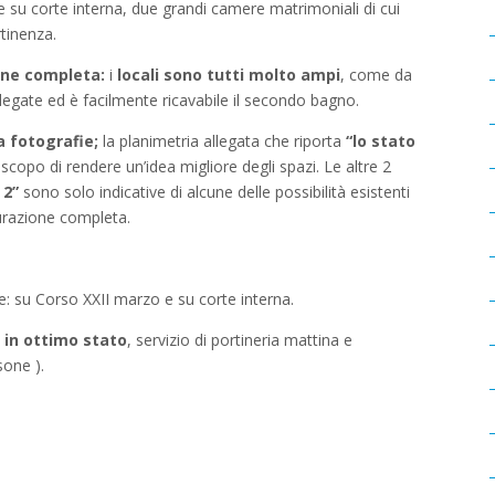
e su corte interna, due grandi camere matrimoniali di cui
tinenza.
ione completa:
i
locali sono tutti molto ampi
, come da
llegate ed è facilmente ricavabile il secondo bagno.
 fotografie;
la planimetria allegata che riporta
“lo stato
 scopo di rendere un’idea migliore degli spazi. Le altre 2
 2”
sono solo indicative di alcune delle possibilità esistenti
urazione completa.
e: su Corso XXII marzo e su corte interna.
 in ottimo stato
, servizio di portineria mattina e
sone ).