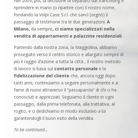
Nel 2009, poi, la decisione di separarci dal franchising e
riprendere in mano (o ripartire con) il nostro nome,
fondando la Volpi Case S.r.l. che sancì (segnò) il
passaggio di testimone tra le due generazioni.
A
Milano,
da sempre
, ci siamo specializzati
nella
vendita di appartamenti e palazzine residenziali
.
Partendo dalla nostra zona, la Maggiolina, abbiamo
proseguito verso il centro storico e allargato sempre di
più il raggio d’azione a tutta la città , Il nostro metodo
di lavoro si basa sul
contatto personale
e la
fidelizzazione del cliente
che, ancora oggi dopo
tanti anni, continuiamo a seguire personalmente e a
farne di nuovi attraverso il “passaparola” di chi ci ha
conosciuti e apprezzati. Seguiamo il cliente in ogni
passaggio, dalla prima telefonata, alla trattativa, al
rogito, e ci dedichiamo in modo esclusivo a lui
garantendogli il buon esito della vendita.
To be continued…