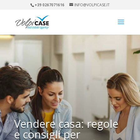
+39 0267071616
INFO@VOLPICASE.IT
Vendere casa: regole
e consigli per