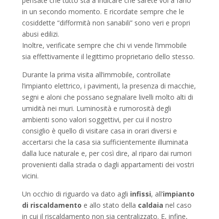
pensate che tutto sta a indicare che sarete voi a farlo
in un secondo momento. E ricordate sempre che le
cosiddette “difformità non sanabili” sono veri e propri
abusi edilizi.
Inoltre, verificate sempre che chi vi vende l’immobile
sia effettivamente il legittimo proprietario dello stesso.
Durante la prima visita all’immobile, controllate
l’impianto elettrico, i pavimenti, la presenza di macchie,
segni e aloni che possano segnalare livelli molto alti di
umidità nei muri. Luminosità e rumorosità degli
ambienti sono valori soggettivi, per cui il nostro
consiglio è quello di visitare casa in orari diversi e
accertarsi che la casa sia sufficientemente illuminata
dalla luce naturale e, per così dire, al riparo dai rumori
provenienti dalla strada o dagli appartamenti dei vostri
vicini.
Un occhio di riguardo va dato agli
infissi
, all’
impianto
di riscaldamento
e allo stato della
caldaia
nel caso
in cui il riscaldamento non sia centralizzato. E, infine,