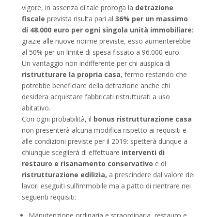
vigore, in assenza di tale proroga la
detrazione
fiscale
prevista risulta pari al
36%
per un massimo
di 48.000 euro
per ogni singola unità immobiliare:
grazie alle nuove norme previste, esso aumenterebbe
al 50% per un limite di spesa fissato a 96.000 euro.
Un vantaggio non indifferente per chi auspica di
ristrutturare la propria casa
, fermo restando che
potrebbe beneficiare della detrazione anche chi
desidera acquistare fabbricati ristrutturati a uso
abitativo.
Con ogni probabilità, il
bonus ristrutturazione casa
non presenterà alcuna modifica rispetto ai requisiti e
alle condizioni previste per il 2019: spetterà dunque a
chiunque sceglierà di effettuare
interventi di
restauro e risanamento conservativo
e di
ristrutturazione edilizia,
a prescindere dal valore dei
lavori eseguiti sull’immobile ma a patto di rientrare nei
seguenti requisiti:
Manutenzione ordinaria e straordinaria, restauro e