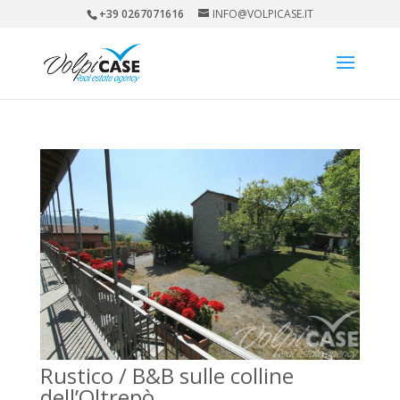
+39 0267071616
INFO@VOLPICASE.IT
Rustico / B&B sulle colline
dell’Oltrepò