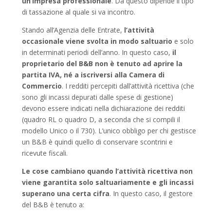
un’impresa professionale
. Da questo dipende il tipo
di tassazione al quale si va incontro.
Stando all’Agenzia delle Entrate,
l’attività
occasionale viene svolta in modo saltuario
e solo
in determinati periodi dell’anno. In questo caso,
il
proprietario del B&B non è tenuto ad aprire la
partita IVA, né a iscriversi alla Camera di
Commercio
. I redditi percepiti dall’attività ricettiva (che
sono gli incassi depurati dalle spese di gestione)
devono essere indicati nella dichiarazione dei redditi
(quadro RL o quadro D, a seconda che si compili il
modello Unico o il 730). L’unico obbligo per chi gestisce
un B&B è quindi quello di conservare scontrini e
ricevute fiscali.
Le cose cambiano quando l’attività ricettiva
non
viene garantita solo saltuariamente e gli incassi
superano una certa cifra
. In questo caso, il gestore
del B&B è tenuto a: