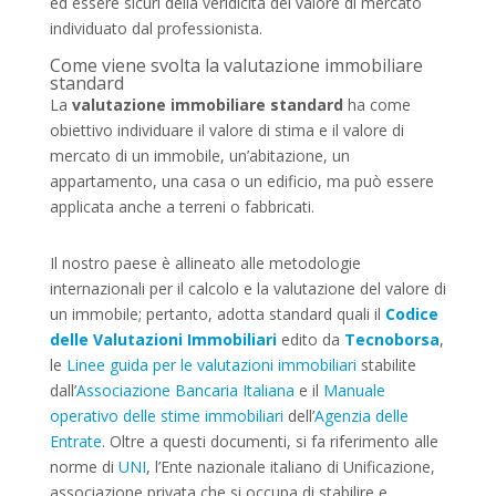
ed essere sicuri della veridicità del valore di mercato
individuato dal professionista.
Come viene svolta la valutazione immobiliare
standard
La
valutazione immobiliare standard
ha come
obiettivo individuare il valore di stima e il valore di
mercato di un immobile, un’abitazione, un
appartamento, una casa o un edificio, ma può essere
applicata anche a terreni o fabbricati.
Il nostro paese è allineato alle metodologie
internazionali per il calcolo e la valutazione del valore di
un immobile; pertanto, adotta standard quali il
Codice
delle Valutazioni Immobiliari
edito da
Tecnoborsa
,
le
Linee guida per le valutazioni immobiliari
stabilite
dall’
Associazione Bancaria Italiana
e il
Manuale
operativo delle stime immobiliari
dell’
Agenzia delle
Entrate
. Oltre a questi documenti, si fa riferimento alle
norme di
UNI
, l’Ente nazionale italiano di Unificazione,
associazione privata che si occupa di stabilire e