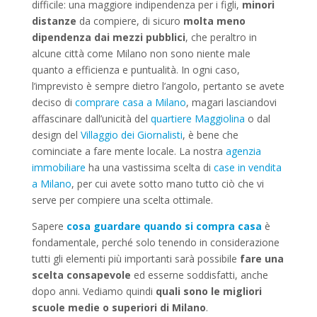
difficile: una maggiore indipendenza per i figli,
minori
distanze
da compiere, di sicuro
molta meno
dipendenza dai mezzi pubblici
, che peraltro in
alcune città come Milano non sono niente male
quanto a efficienza e puntualità. In ogni caso,
l’imprevisto è sempre dietro l’angolo, pertanto se avete
deciso di
comprare casa a Milano
, magari lasciandovi
affascinare dall’unicità del
quartiere Maggiolina
o dal
design del
Villaggio dei Giornalisti
, è bene che
cominciate a fare mente locale. La nostra
agenzia
immobiliare
ha una vastissima scelta di
case in vendita
a Milano
, per cui avete sotto mano tutto ciò che vi
serve per compiere una scelta ottimale.
Sapere
cosa guardare quando si compra casa
è
fondamentale, perché solo tenendo in considerazione
tutti gli elementi più importanti sarà possibile
fare una
scelta consapevole
ed esserne soddisfatti, anche
dopo anni. Vediamo quindi
quali sono le migliori
scuole medie o superiori di Milano
.