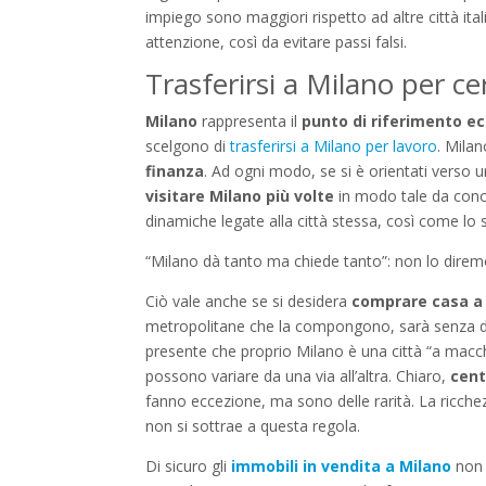
impiego sono maggiori rispetto ad altre città ita
attenzione, così da evitare passi falsi.
Trasferirsi a Milano per ce
Milano
rappresenta il
punto di riferimento ec
scelgono di
trasferirsi a Milano per lavoro
. Mila
finanza
. Ad ogni modo, se si è orientati verso 
visitare Milano più volte
in modo tale da conos
dinamiche legate alla città stessa, così come lo s
“Milano dà tanto ma chiede tanto”: non lo diremo
Ciò vale anche se si desidera
comprare casa a
metropolitane che la compongono, sarà senza dub
presente che proprio Milano è una città “a macchi
possono variare da una via all’altra. Chiaro,
cent
fanno eccezione, ma sono delle rarità. La ricchezza
non si sottrae a questa regola.
Di sicuro gli
immobili in vendita a Milano
non 