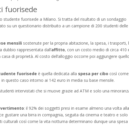
i fuorisede
o studente fuorisede a Milano. Si tratta del risultato di un sondaggio
to su un questionario distribuito a un campione di 200 studenti delle
ese mensili
sostenute per la propria abitazione, la spesa, i trasporti, l
za dubbio rappresentata dall’
affitto
, con un costo medio di circa 410
casa di proprietà. Al costo dell’alloggio occorre poi aggiungere quell
tudente fuorisede
è quella dedicata alla
spesa per cibo
così come
ta in questo caso intorno ai 142 euro in media su base mensile.
li studenti intervistati che si muove grazie ad ATM e solo una minoranz
ivertimento
: il 92% dei soggetti presi in esame almeno una volta all
ce gustare una birra in compagnia, seguita da cinema e teatro e solo
i culturali così come la vita notturna determinano dunque una spesa