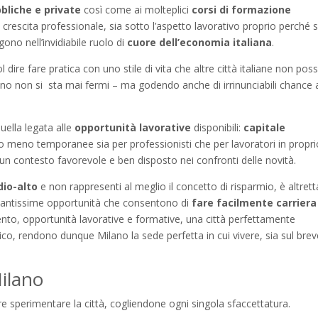
bliche e private
così come ai molteplici
corsi di formazione
rescita professionale, sia sotto l’aspetto lavorativo proprio perché 
ono nell’invidiabile ruolo di
cuore dell’economia italiana
.
 dire fare pratica con uno stile di vita che altre città italiane non po
ano non si sta mai fermi – ma godendo anche di irrinunciabili chance 
uella legata alle
opportunità lavorative
disponibili:
capitale
 o meno temporanee sia per professionisti che per lavoratori in propri
 un contesto favorevole e ben disposto nei confronti delle novità.
dio-alto
e non rappresenti al meglio il concetto di risparmio, è altret
n tantissime opportunità che consentono di
fare facilmente carrier
nto, opportunità lavorative e formative, una città perfettamente
ico, rendono dunque Milano la sede perfetta in cui vivere, sia sul bre
Milano
e sperimentare la città, cogliendone ogni singola sfaccettatura.