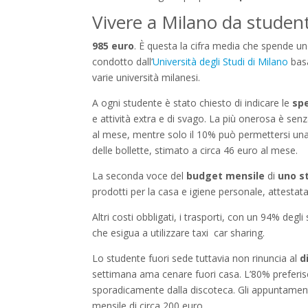
Vivere a Milano da student
985 euro
. È questa la cifra media che spende un
condotto dall’
Università degli Studi di Milano
basa
varie università milanesi.
A ogni studente è stato chiesto di indicare le
sp
e attività extra e di svago. La più onerosa è sen
al mese, mentre solo il 10% può permettersi una 
delle bollette, stimato a circa 46 euro al mese.
La seconda voce del
budget mensile
di
uno s
prodotti per la casa e igiene personale, attesta
Altri costi obbligati, i trasporti, con un 94% deg
che esigua a utilizzare taxi car sharing.
Lo studente fuori sede tuttavia non rinuncia al
d
settimana ama cenare fuori casa. L’80% preferis
sporadicamente dalla discoteca. Gli appuntament
mensile di circa 200 euro.