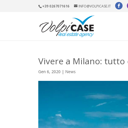
+39 0267071616
INFO@VOLPICASE.IT
Vivere a Milano: tutto
Gen 6, 2020
|
News