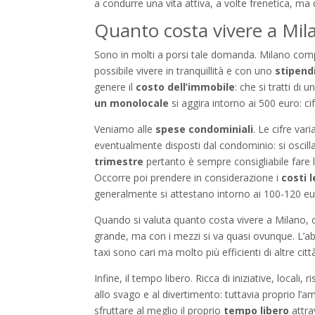
a condurre una vita attiva, a volte frenetica, ma 
Quanto costa vivere a Mil
Sono in molti a porsi tale domanda. Milano compar
possibile vivere in tranquillità e con uno
stipend
genere il
costo dell’immobile
: che si tratti d
un monolocale
si aggira intorno ai 500 euro: cif
Veniamo alle
spese condominiali
. Le cifre var
eventualmente disposti dal condominio: si oscill
trimestre
pertanto è sempre consigliabile fare le
Occorre poi prendere in considerazione i
costi 
generalmente si attestano intorno ai 100-120 eu
Quando si valuta quanto costa vivere a Milano, 
grande, ma con i mezzi si va quasi ovunque. L’
taxi sono cari ma molto più efficienti di altre città
Infine, il tempo libero. Ricca di iniziative, locali
allo svago e al divertimento: tuttavia proprio l’
sfruttare al meglio il proprio
tempo libero
attra