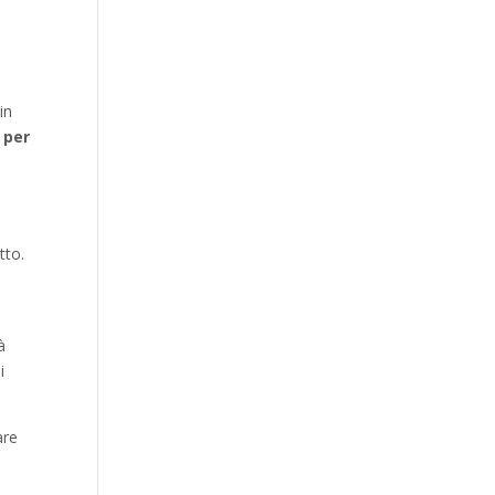
in
 per
tto.
à
i
are