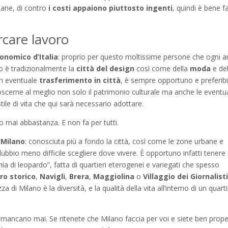
liane, di contro
i costi appaiono piuttosto ingenti
, quindi è bene f
rcare lavoro
onomico d’Italia
: proprio per questo moltissime persone che ogni 
no è tradizionalmente la
città del design
così come della
moda
e del
un eventuale
trasferimento in città
, è sempre opportuno e preferibi
cerne al meglio non solo il patrimonio culturale ma anche le eventua
tile di vita che qui sarà necessario adottare.
 mai abbastanza. E non fa per tutti.
 Milano
: conosciuta più a fondo la città, così come le zone urbane e
bio meno difficile scegliere dove vivere. È opportuno infatti tenere
a di leopardo”, fatta di quartieri eterogenei e variegati che spesso
ro storico
,
Navigli
,
Brera
,
Maggiolina
o
Villaggio dei Giornalist
 di Milano è la diversità, e la qualità della vita all’interno di un quart
mancano mai. Se ritenete che Milano faccia per voi e siete ben prope