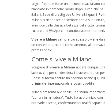
grigia, fredda e forse un po’ nebbiosa, Milano 
rilanciato in particolar modo dopo l’Expo che ha 
italiani. Sede di prestigiose Università quali il
Pol
Milano si riconosce da sempre per la sua unicità
anni luce dalla classica bellezza delle città ital
culture e di
lifestyle
che contribuiscono a renderl
Vivere a Milano
sempre più spesso diviene dunq
un contesto aperto al cambiamento, all’innovazi
professionale.
Come si vive a Milano
Scegliere di
vivere a Milano
appare dunque una 
lavoro, che per chi desidera intraprendere un per
Paese si faccia sentire un pochino anche qui, Mi
originale
, internazionale e
cosmopolita
.
Milano presenta alle spalle una storia important
“Londra in miniatura”. Tutto ha avuto inizio con 
notevole ascesa, confermandosi realtà capace di 