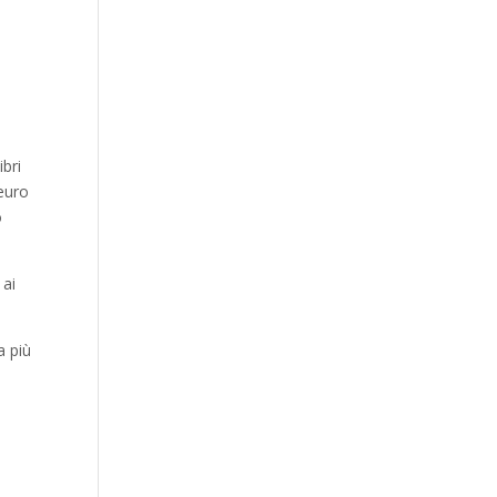
ibri
 euro
o
 ai
a più
a