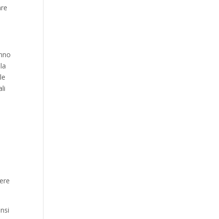
are
anno
la
le
li
i
iere
nsi