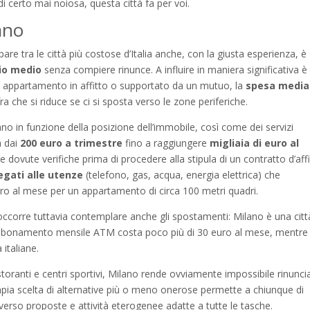
di certo mai noiosa, questa città fa per voi.
ano
e tra le città più costose d’Italia anche, con la giusta esperienza, è
io medio
senza compiere rinunce. A influire in maniera significativa è 
i un appartamento in affitto o supportato da un mutuo, la
spesa media
ra che si riduce se ci si sposta verso le zone periferiche.
iano in funzione della posizione dell’immobile, così come dei servizi
a dai
200 euro a trimestre
fino a raggiungere
migliaia di euro al
 dovute verifiche prima di procedere alla stipula di un contratto d’affi
legati alle utenze
(telefono, gas, acqua, energia elettrica) che
ro al mese per un appartamento di circa 100 metri quadri.
occorre tuttavia contemplare anche gli spostamenti: Milano è una citt
abbonamento mensile ATM costa poco più di 30 euro al mese, mentre 
 italiane.
, ristoranti e centri sportivi, Milano rende ovviamente impossibile rinunci
ampia scelta di alternative più o meno onerose permette a chiunque di
verso proposte e attività eterogenee adatte a tutte le tasche.