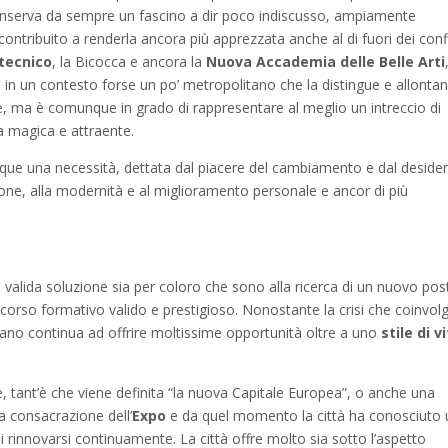
conserva da sempre un fascino a dir poco indiscusso, ampiamente
contribuito a renderla ancora più apprezzata anche al di fuori dei conf
itecnico
, la Bicocca e ancora la
Nuova Accademia delle Belle Arti
, in un contesto forse un po’ metropolitano che la distingue e allonta
iane, ma è comunque in grado di rappresentare al meglio un intreccio di
a magica e attraente.
ue una necessità, dettata dal piacere del cambiamento e dal desider
one, alla modernità e al miglioramento personale e ancor di più
valida soluzione sia per coloro che sono alla ricerca di un nuovo pos
corso formativo valido e prestigioso. Nonostante la crisi che coinvolg
lano continua ad offrire moltissime opportunità oltre a uno
stile di v
e, tant’è che viene definita “la nuova Capitale Europea”, o anche una
la consacrazione dell’
Expo
e da quel momento la città ha conosciuto
rinnovarsi continuamente. La città offre molto sia sotto l’aspetto