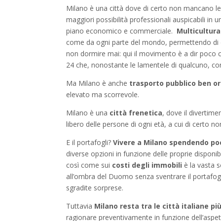
Milano è una città dove di certo non mancano le 
maggiori possibilità professionali auspicabili in u
piano economico e commerciale.
Multicultura
come da ogni parte del mondo, permettendo di
non dormire mai: qui il movimento è a dir poco c
24 che, nonostante le lamentele di qualcuno, c
Ma Milano è anche
trasporto pubblico ben o
elevato ma scorrevole.
Milano è una
città frenetica
, dove il divertim
libero delle persone di ogni età, a cui di certo n
E il portafogli?
Vivere a Milano spendendo po
diverse opzioni in funzione delle proprie disponib
così come sui
costi degli immobili
è la vasta s
all’ombra del Duomo senza sventrare il portafogl
sgradite sorprese.
Tuttavia
Milano resta tra le città italiane p
ragionare preventivamente in funzione dell’aspett