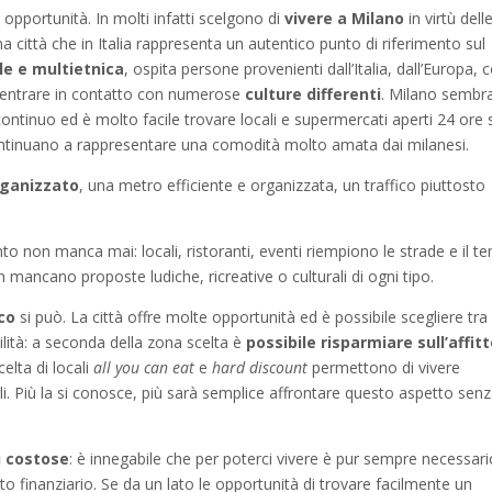
opportunità. In molti infatti scelgono di
vivere a Milano
in virtù dell
na città che in Italia rappresenta un autentico punto di riferimento sul
le e multietnica
, ospita persone provenienti dall’Italia, dall’Europa, c
 entrare in contatto con numerose
culture differenti
. Milano sembr
ontinuo ed è molto facile trovare locali e supermercati aperti 24 ore 
ontinuano a rappresentare una comodità molto amata dai milanesi.
rganizzato
, una metro efficiente e organizzata, un traffico piuttosto
ento non manca mai: locali, ristoranti, eventi riempiono le strade e il 
on mancano proposte ludiche, ricreative o culturali di ogni tipo.
co
si può. La città offre molte opportunità ed è possibile scegliere tra
ilità: a seconda della zona scelta è
possibile risparmiare sull’affit
celta di locali
all you can eat
e
hard discount
permettono di vivere
i. Più la si conosce, più sarà semplice affrontare questo aspetto sen
iù costose
: è innegabile che per poterci vivere è pur sempre necessari
o finanziario. Se da un lato le opportunità di trovare facilmente un